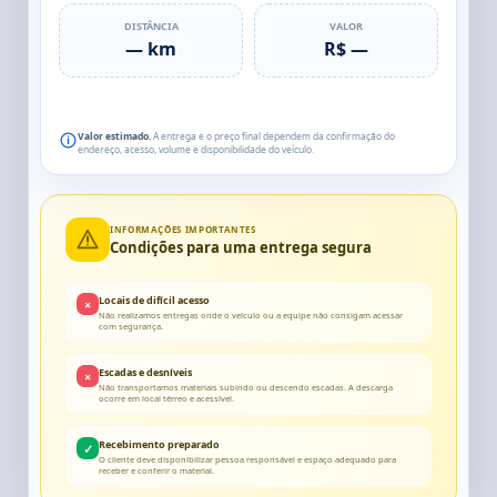
DISTÂNCIA
VALOR
— km
R$ —
Valor estimado.
A entrega e o preço final dependem da confirmação do
endereço, acesso, volume e disponibilidade do veículo.
INFORMAÇÕES IMPORTANTES
Condições para uma entrega segura
Locais de difícil acesso
×
Não realizamos entregas onde o veículo ou a equipe não consigam acessar
com segurança.
Escadas e desníveis
×
Não transportamos materiais subindo ou descendo escadas. A descarga
ocorre em local térreo e acessível.
Recebimento preparado
✓
O cliente deve disponibilizar pessoa responsável e espaço adequado para
receber e conferir o material.