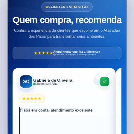
CLIENTES SATISFEITOS
Quem compra, recomenda
Confira a experiência de clientes que escolheram o Atacadão
dos Pisos para transformar seus ambientes.
Atendimento que faz a diferença
★★★★★
Qualidade, economia e entrega pontual
Gabriela de Oliveira
GO
EA
Cliente satisfeita
★★★★★
★★
Pisos em conta, atendimento excelente!
Vende
minha
Quanto
horár