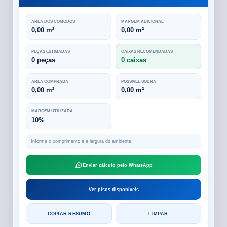
ÁREA DOS CÔMODOS
MARGEM ADICIONAL
0,00 m²
0,00 m²
PEÇAS ESTIMADAS
CAIXAS RECOMENDADAS
0 peças
0 caixas
ÁREA COMPRADA
POSSÍVEL SOBRA
0,00 m²
0,00 m²
MARGEM UTILIZADA
10%
Informe o comprimento e a largura do ambiente.
Enviar cálculo pelo WhatsApp
Ver pisos disponíveis
COPIAR RESUMO
LIMPAR