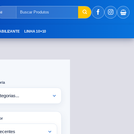
ABILIZANTE
LINHA 10×10
ria
or