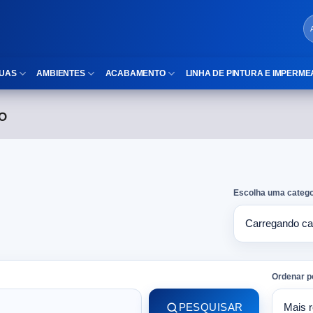
UAS
AMBIENTES
ACABAMENTO
LINHA DE PINTURA E IMPERME
O
LOCAIS DE USO
Cubas
ld)
⠀Área Interna
Nichos
⠀Área Externa
Vaso sanitário
Escolha uma catego
TEXTURA
Gabinete MDF
⠀⠀Madeira
Gabinetes de vidro
⠀⠀Marmorizado
Duchas/Chuveiros
Ordenar p
TAMANHOS
Acessórios para banheiro
PESQUISAR
⠀⠀27×1,10