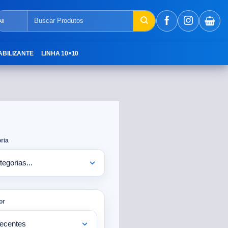
ABILIZANTE
LINHA 10×10
ria
or