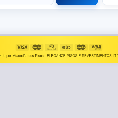
⠀⠀55×1,10
Basculantes
Janelas
pante
LOCAIS DE USO
Portas
⠀Área Interna
🟡 Pintura
⠀Área Externa
Tintas
lvido por: Atacadão dos Pisos - ELEGANCE PISOS E REVESTIMENTOS LTD
TEXTURAS
Massa corrida
⠀⠀Madeira
Impermeabilizantes
⠀⠀Decorado
TAMANHOS
Torneira
⠀⠀27×1,10
Pia/Cuba
⠀⠀55×1,10
Gabinete
🟡 Área de Serviço