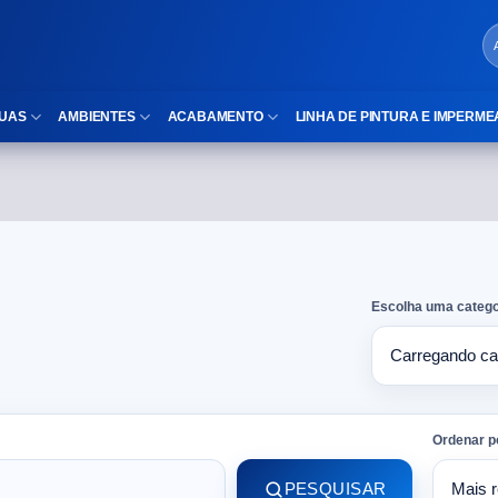
UAS
AMBIENTES
ACABAMENTO
LINHA DE PINTURA E IMPERME
LOCAIS DE USO
Cubas
ld)
⠀Área Interna
Nichos
⠀Área Externa
Vaso sanitário
Escolha uma catego
TEXTURA
Gabinete MDF
⠀⠀Madeira
Gabinetes de vidro
⠀⠀Marmorizado
Duchas/Chuveiros
Ordenar p
TAMANHOS
Acessórios para banheiro
PESQUISAR
⠀⠀27×1,10