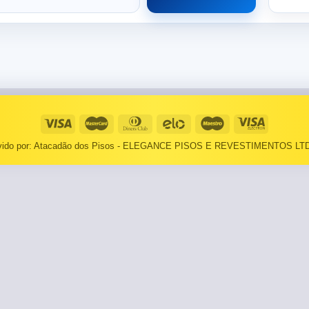
⠀⠀55×1,10
Basculantes
Janelas
pante
LOCAIS DE USO
Portas
⠀Área Interna
🟡 Pintura
⠀Área Externa
Tintas
lvido por: Atacadão dos Pisos - ELEGANCE PISOS E REVESTIMENTOS LTD
TEXTURAS
Massa corrida
⠀⠀Madeira
Impermeabilizantes
⠀⠀Decorado
TAMANHOS
Torneira
⠀⠀27×1,10
Pia/Cuba
⠀⠀55×1,10
Gabinete
🟡 Área de Serviço