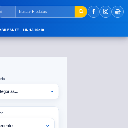
ABILIZANTE
LINHA 10×10
ria
or