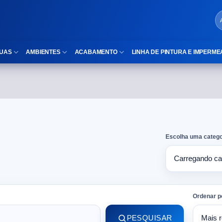
UAS
AMBIENTES
ACABAMENTO
LINHA DE PINTURA E IMPERME
LOCAIS DE USO
Cubas
ld)
⠀Área Interna
Nichos
⠀Área Externa
Vaso sanitário
Escolha uma catego
TEXTURA
Gabinete MDF
⠀⠀Madeira
Gabinetes de vidro
⠀⠀Marmorizado
Duchas/Chuveiros
Ordenar p
TAMANHOS
Acessórios para banheiro
PESQUISAR
⠀⠀27×1,10