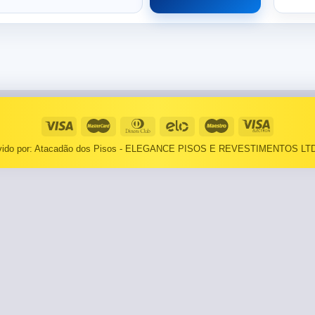
⠀⠀55×1,10
Basculantes
Janelas
pante
LOCAIS DE USO
Portas
⠀Área Interna
🟡 Pintura
⠀Área Externa
Tintas
lvido por: Atacadão dos Pisos - ELEGANCE PISOS E REVESTIMENTOS LTD
TEXTURAS
Massa corrida
⠀⠀Madeira
Impermeabilizantes
⠀⠀Decorado
TAMANHOS
Torneira
⠀⠀27×1,10
Pia/Cuba
⠀⠀55×1,10
Gabinete
🟡 Área de Serviço