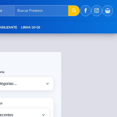
ABILIZANTE
LINHA 10×10
ria
or