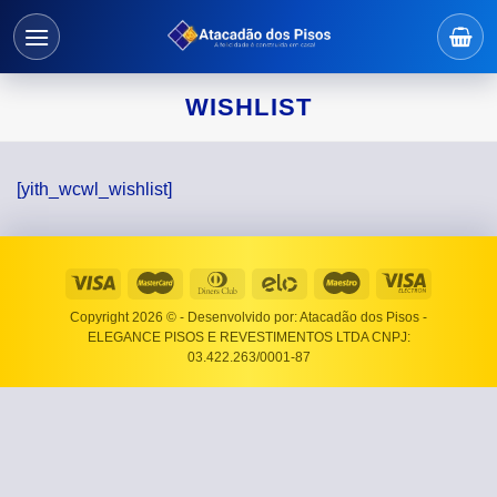
Skip
to
content
WISHLIST
[yith_wcwl_wishlist]
Copyright 2026 ©
- Desenvolvido por: Atacadão dos Pisos -
ELEGANCE PISOS E REVESTIMENTOS LTDA CNPJ:
03.422.263/0001-87