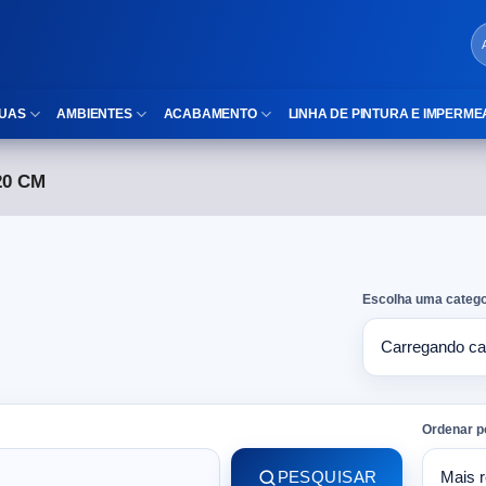
UAS
AMBIENTES
ACABAMENTO
LINHA DE PINTURA E IMPERME
20 CM
LOCAIS DE USO
Cubas
ld)
⠀Área Interna
Nichos
⠀Área Externa
Vaso sanitário
Escolha uma catego
TEXTURA
Gabinete MDF
⠀⠀Madeira
Gabinetes de vidro
⠀⠀Marmorizado
Duchas/Chuveiros
Ordenar p
TAMANHOS
Acessórios para banheiro
PESQUISAR
⠀⠀27×1,10