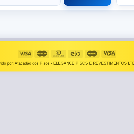
⠀⠀55×1,10
Basculantes
Janelas
pante
LOCAIS DE USO
Portas
⠀Área Interna
🟡 Pintura
⠀Área Externa
Tintas
lvido por: Atacadão dos Pisos - ELEGANCE PISOS E REVESTIMENTOS LTD
TEXTURAS
Massa corrida
⠀⠀Madeira
Impermeabilizantes
⠀⠀Decorado
TAMANHOS
Torneira
⠀⠀27×1,10
Pia/Cuba
⠀⠀55×1,10
Gabinete
🟡 Área de Serviço