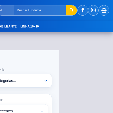
ABILIZANTE
LINHA 10×10
ria
or