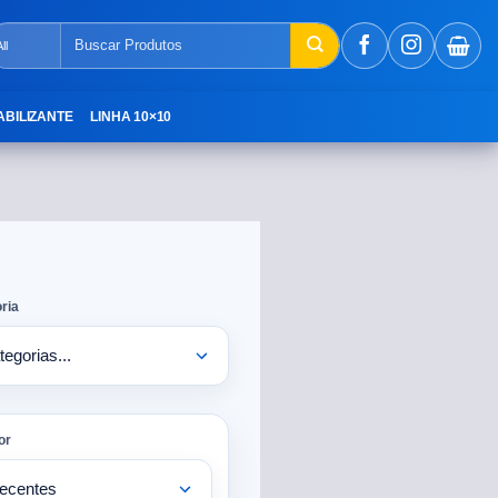
ABILIZANTE
LINHA 10×10
ria
or