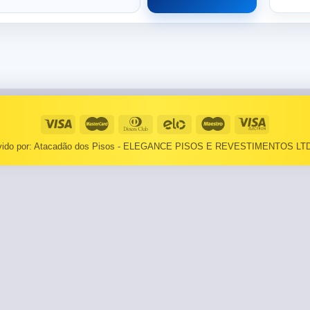
⠀⠀55×1,10
Basculantes
Janelas
pante
LOCAIS DE USO
Portas
⠀Área Interna
🟡 Pintura
⠀Área Externa
Tintas
lvido por: Atacadão dos Pisos - ELEGANCE PISOS E REVESTIMENTOS LTD
TEXTURAS
Massa corrida
⠀⠀Madeira
Impermeabilizantes
⠀⠀Decorado
TAMANHOS
Torneira
⠀⠀27×1,10
Pia/Cuba
⠀⠀55×1,10
Gabinete
🟡 Área de Serviço