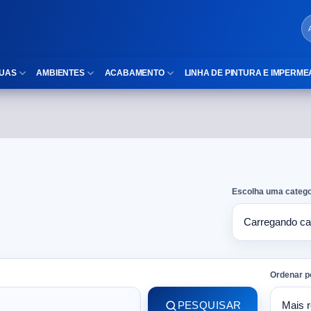
UAS
AMBIENTES
ACABAMENTO
LINHA DE PINTURA E IMPERME
LOCAIS DE USO
Cubas
ld)
⠀Área Interna
Nichos
⠀Área Externa
Vaso sanitário
Escolha uma catego
TEXTURA
Gabinete MDF
⠀⠀Madeira
Gabinetes de vidro
⠀⠀Marmorizado
Duchas/Chuveiros
Ordenar p
TAMANHOS
Acessórios para banheiro
PESQUISAR
⠀⠀27×1,10