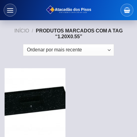
Skip
to
content
INÍCIO
/
PRODUTOS MARCADOS COM A TAG
“1.20X0.55”