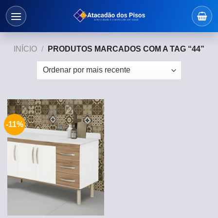
Skip
to
content
INÍCIO
/
PRODUTOS MARCADOS COM A TAG “44”
-11%