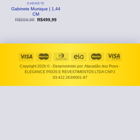
GABINETE
Gabinete Munique | 1,44
CM
O
O
R$
559,99
R$
499,99
preço
preço
original
atual
era:
é:
R$559,99.
R$499,99.
Copyright 2026 ©
- Desenvolvido por: Atacadão dos Pisos -
ELEGANCE PISOS E REVESTIMENTOS LTDA CNPJ:
03.422.263/0001-87