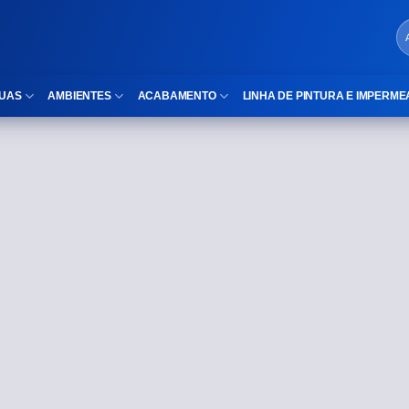
UAS
AMBIENTES
ACABAMENTO
LINHA DE PINTURA E IMPERME
LOCAIS DE USO
Cubas
ld)
⠀Área Interna
Nichos
⠀Área Externa
Vaso sanitário
TEXTURA
Gabinete MDF
⠀⠀Madeira
Gabinetes de vidro
⠀⠀Marmorizado
Duchas/Chuveiros
TAMANHOS
Acessórios para banheiro
⠀⠀27×1,10