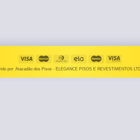
⠀⠀55×1,10
Basculantes
Janelas
pante
LOCAIS DE USO
Portas
⠀Área Interna
🟡 Pintura
⠀Área Externa
Tintas
TEXTURAS
Massa corrida
lvido por: Atacadão dos Pisos - ELEGANCE PISOS E REVESTIMENTOS LTD
⠀⠀Madeira
Impermeabilizantes
⠀⠀Decorado
TAMANHOS
Torneira
⠀⠀27×1,10
Pia/Cuba
⠀⠀55×1,10
Gabinete
🟡 Área de Serviço