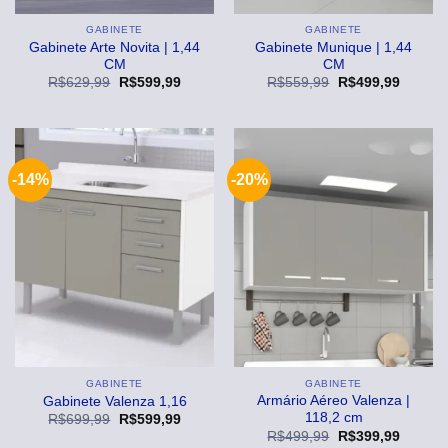
GABINETE
GABINETE
Gabinete Arte Novita | 1,44
Gabinete Munique | 1,44
CM
CM
O
O
O
O
R$
629,99
R$
599,99
R$
559,99
R$
499,99
preço
preço
preço
preço
original
atual
original
atual
era:
é:
era:
é:
R$629,99.
R$599,99.
R$559,99.
R$499,
-14%
-20%
GABINETE
GABINETE
Armário Aéreo Valenza |
Gabinete Valenza 1,16
118,2 cm
O
O
R$
699,99
R$
599,99
preço
preço
O
O
R$
499,99
R$
399,99
original
atual