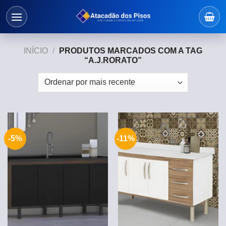
Skip
to
content
INÍCIO
/
PRODUTOS MARCADOS COM A TAG
“A.J.RORATO”
-5%
-11%