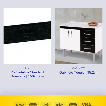
preço
preço
era:
é:
original
atual
R$699,99.
R$599,99.
era:
é:
R$499,99.
R$399,
PIA
GABINETE
Pia Sintética Standard
Gabinete Tóquio | 95,2cm
Granitada | 150x55cm