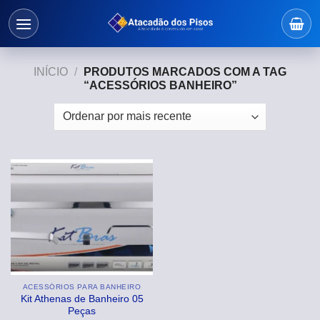
Skip
to
content
INÍCIO
/
PRODUTOS MARCADOS COM A TAG
“ACESSÓRIOS BANHEIRO”
ACESSÓRIOS PARA BANHEIRO
Kit Athenas de Banheiro 05
Peças