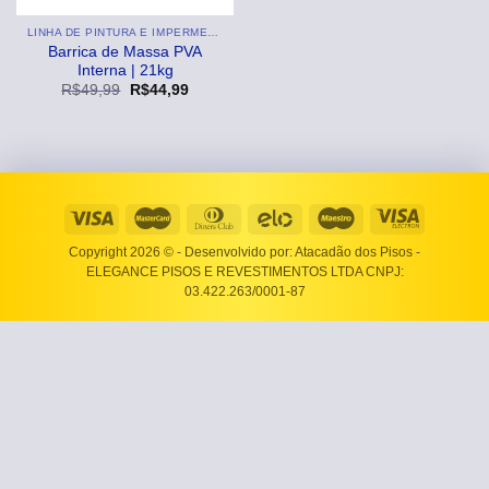
LINHA DE PINTURA E IMPERMEABILIZANTE
Barrica de Massa PVA
Interna | 21kg
O
O
R$
49,99
R$
44,99
preço
preço
original
atual
era:
é:
R$49,99.
R$44,99.
Copyright 2026 ©
- Desenvolvido por: Atacadão dos Pisos -
ELEGANCE PISOS E REVESTIMENTOS LTDA CNPJ:
03.422.263/0001-87