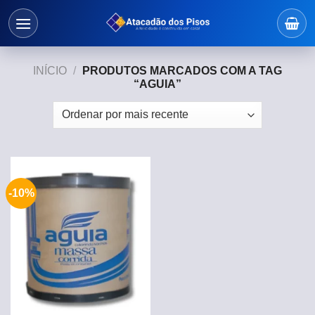
Skip
to
content
INÍCIO
/
PRODUTOS MARCADOS COM A TAG
“AGUIA”
-10%