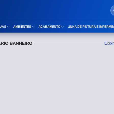
UAS
AMBIENTES
ACABAMENTO
LINHA DE PINTURA E IMPERME
RIO BANHEIRO”
Exibi
LOCAIS DE USO
Cubas
ld)
⠀Área Interna
Nichos
⠀Área Externa
Vaso sanitário
TEXTURA
Gabinete MDF
⠀⠀Madeira
Gabinetes de vidro
⠀⠀Marmorizado
Duchas/Chuveiros
TAMANHOS
Acessórios para banheiro
⠀⠀27×1,10