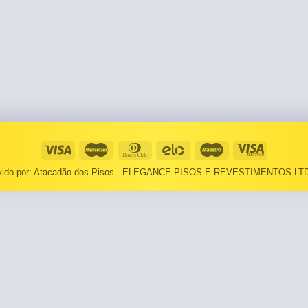
⠀⠀55×1,10
Basculantes
Janelas
pante
LOCAIS DE USO
Portas
⠀Área Interna
🟡 Pintura
⠀Área Externa
Tintas
TEXTURAS
Massa corrida
⠀⠀Madeira
Impermeabilizantes
lvido por: Atacadão dos Pisos - ELEGANCE PISOS E REVESTIMENTOS LTD
⠀⠀Decorado
TAMANHOS
Torneira
⠀⠀27×1,10
Pia/Cuba
⠀⠀55×1,10
Gabinete
🟡 Área de Serviço