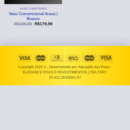
VASO SANITÁRIO
Vaso Convencional Araxá |
Branco
O
O
R$
189,99
R$
179,99
preço
preço
original
atual
era:
é:
R$189,99.
R$179,99.
Copyright 2026 ©
- Desenvolvido por: Atacadão dos Pisos -
ELEGANCE PISOS E REVESTIMENTOS LTDA CNPJ:
03.422.263/0001-87