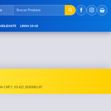
Pesquisar
por:
ABILIZANTE
LINHA 10×10
A CNPJ: 03.422.263/0001-87