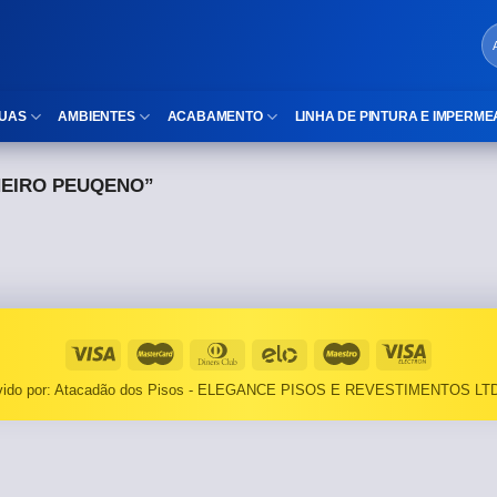
UAS
AMBIENTES
ACABAMENTO
LINHA DE PINTURA E IMPERME
EIRO PEUQENO”
LOCAIS DE USO
Cubas
ld)
⠀Área Interna
Nichos
⠀Área Externa
Vaso sanitário
TEXTURA
Gabinete MDF
⠀⠀Madeira
Gabinetes de vidro
lvido por: Atacadão dos Pisos - ELEGANCE PISOS E REVESTIMENTOS LTD
⠀⠀Marmorizado
Duchas/Chuveiros
TAMANHOS
Acessórios para banheiro
⠀⠀27×1,10