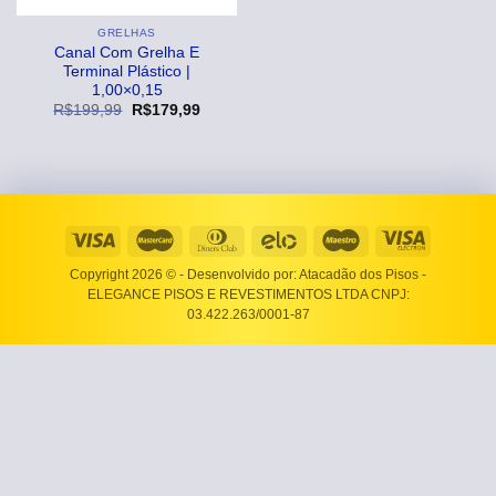
GRELHAS
Canal Com Grelha E
Terminal Plástico |
1,00×0,15
O
O
R$
199,99
R$
179,99
preço
preço
original
atual
era:
é:
R$199,99.
R$179,99.
Copyright 2026 ©
- Desenvolvido por: Atacadão dos Pisos -
ELEGANCE PISOS E REVESTIMENTOS LTDA CNPJ:
03.422.263/0001-87