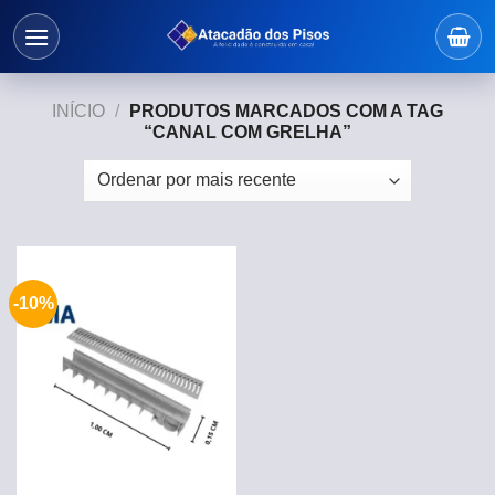
Skip
to
content
INÍCIO
/
PRODUTOS MARCADOS COM A TAG
“CANAL COM GRELHA”
-10%