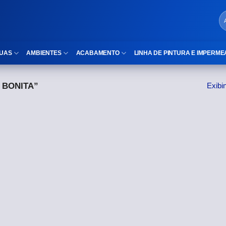
UAS
AMBIENTES
ACABAMENTO
LINHA DE PINTURA E IMPERME
 BONITA”
Exibi
LOCAIS DE USO
Cubas
ld)
⠀Área Interna
Nichos
⠀Área Externa
Vaso sanitário
TEXTURA
Gabinete MDF
⠀⠀Madeira
Gabinetes de vidro
⠀⠀Marmorizado
Duchas/Chuveiros
TAMANHOS
Acessórios para banheiro
⠀⠀27×1,10