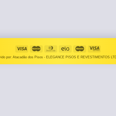
⠀⠀55×1,10
Basculantes
Janelas
pante
LOCAIS DE USO
Portas
⠀Área Interna
🟡 Pintura
⠀Área Externa
Tintas
TEXTURAS
Massa corrida
lvido por: Atacadão dos Pisos - ELEGANCE PISOS E REVESTIMENTOS LTD
⠀⠀Madeira
Impermeabilizantes
⠀⠀Decorado
TAMANHOS
Torneira
⠀⠀27×1,10
Pia/Cuba
⠀⠀55×1,10
Gabinete
🟡 Área de Serviço