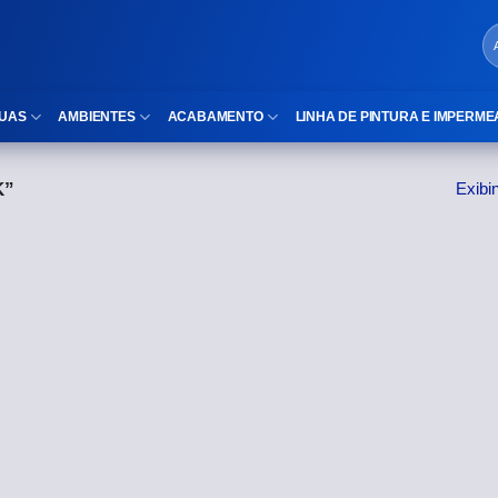
UAS
AMBIENTES
ACABAMENTO
LINHA DE PINTURA E IMPERME
K”
Exibi
LOCAIS DE USO
Cubas
ld)
⠀Área Interna
Nichos
⠀Área Externa
Vaso sanitário
TEXTURA
Gabinete MDF
⠀⠀Madeira
Gabinetes de vidro
⠀⠀Marmorizado
Duchas/Chuveiros
TAMANHOS
Acessórios para banheiro
⠀⠀27×1,10