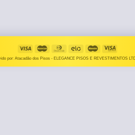
⠀⠀55×1,10
Basculantes
Janelas
pante
LOCAIS DE USO
Portas
⠀Área Interna
🟡 Pintura
⠀Área Externa
Tintas
lvido por: Atacadão dos Pisos - ELEGANCE PISOS E REVESTIMENTOS LTD
TEXTURAS
Massa corrida
⠀⠀Madeira
Impermeabilizantes
⠀⠀Decorado
TAMANHOS
Torneira
⠀⠀27×1,10
Pia/Cuba
⠀⠀55×1,10
Gabinete
🟡 Área de Serviço