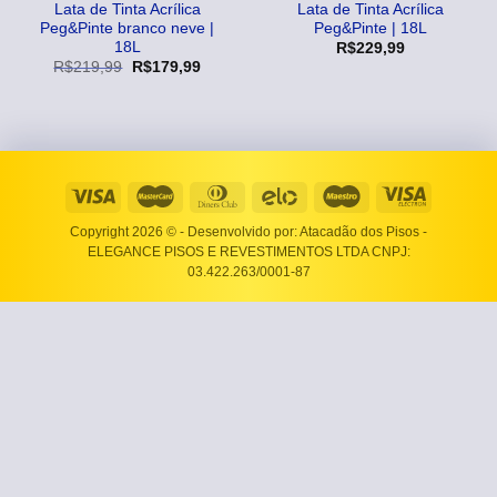
Lata de Tinta Acrílica
Lata de Tinta Acrílica
Peg&Pinte branco neve |
Peg&Pinte | 18L
18L
R$
229,99
O
O
R$
219,99
R$
179,99
preço
preço
original
atual
era:
é:
R$219,99.
R$179,99.
Copyright 2026 ©
- Desenvolvido por: Atacadão dos Pisos -
ELEGANCE PISOS E REVESTIMENTOS LTDA CNPJ:
03.422.263/0001-87