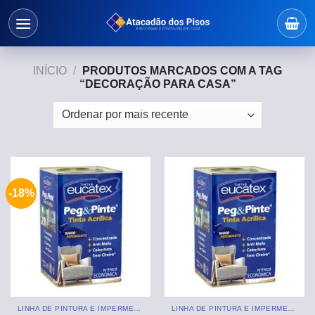
Skip
to
content
INÍCIO
/
PRODUTOS MARCADOS COM A TAG
“DECORAÇÃO PARA CASA”
-18%
LINHA DE PINTURA E IMPERMEABILIZANTE
LINHA DE PINTURA E IMPERMEABILIZANTE