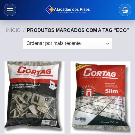
Skip
to
content
INÍCIO
/
PRODUTOS MARCADOS COM A TAG “ECO”