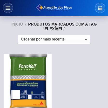
Skip
to
content
INÍCIO
/
PRODUTOS MARCADOS COM A TAG
“FLEXÍVEL”