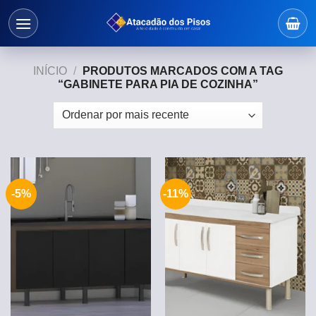
Skip
to
content
INÍCIO
/
PRODUTOS MARCADOS COM A TAG
“GABINETE PARA PIA DE COZINHA”
-5%
-11%