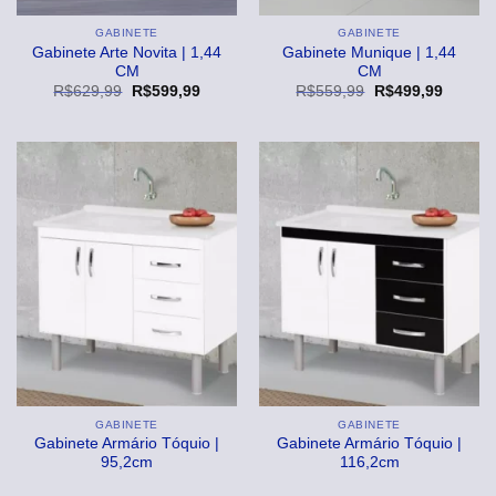
GABINETE
GABINETE
Gabinete Arte Novita | 1,44
Gabinete Munique | 1,44
CM
CM
O
O
O
O
R$
629,99
R$
599,99
R$
559,99
R$
499,99
preço
preço
preço
preço
original
atual
original
atual
era:
é:
era:
é:
R$629,99.
R$599,99.
R$559,99.
R$499,
GABINETE
GABINETE
Gabinete Armário Tóquio |
Gabinete Armário Tóquio |
95,2cm
116,2cm