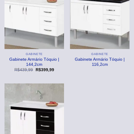
GABINETE
GABINETE
Gabinete Armário Tóquio |
Gabinete Armário Tóquio |
144,2cm
116,2cm
O
O
R$
439,99
R$
399,99
preço
preço
original
atual
era:
é:
R$439,99.
R$399,99.