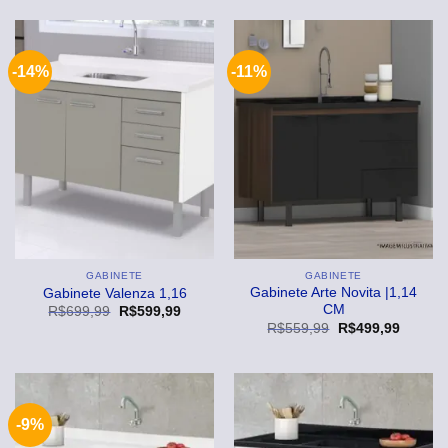
-14%
-11%
GABINETE
GABINETE
Gabinete Arte Novita |1,14
Gabinete Valenza 1,16
CM
O
O
R$
699,99
R$
599,99
preço
preço
O
O
R$
559,99
R$
499,99
original
atual
preço
preço
era:
é:
original
atual
R$699,99.
R$599,99.
era:
é:
R$559,99.
R$499,
-9%