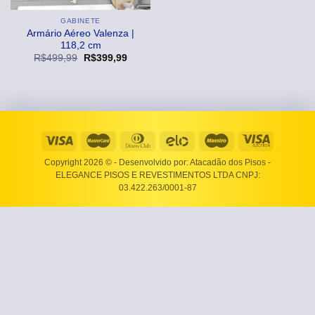
GABINETE
Armário Aéreo Valenza |
118,2 cm
O
O
R$
499,99
R$
399,99
preço
preço
original
atual
era:
é:
R$499,99.
R$399,99.
Copyright 2026 ©
- Desenvolvido por: Atacadão dos Pisos -
ELEGANCE PISOS E REVESTIMENTOS LTDA CNPJ:
03.422.263/0001-87