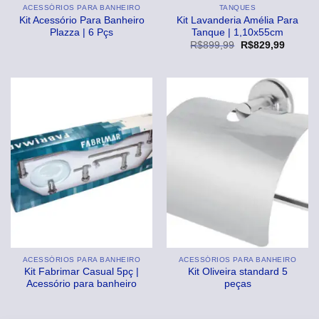
ACESSÓRIOS PARA BANHEIRO
TANQUES
Kit Acessório Para Banheiro
Kit Lavanderia Amélia Para
Plazza | 6 Pçs
Tanque | 1,10x55cm
O
O
R$
899,99
R$
829,99
preço
preço
original
atual
era:
é:
R$899,99.
R$829,
ACESSÓRIOS PARA BANHEIRO
ACESSÓRIOS PARA BANHEIRO
Kit Fabrimar Casual 5pç |
Kit Oliveira standard 5
Acessório para banheiro
peças