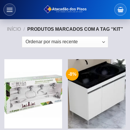
Skip
to
content
INÍCIO
/
PRODUTOS MARCADOS COM A TAG “KIT”
-8%