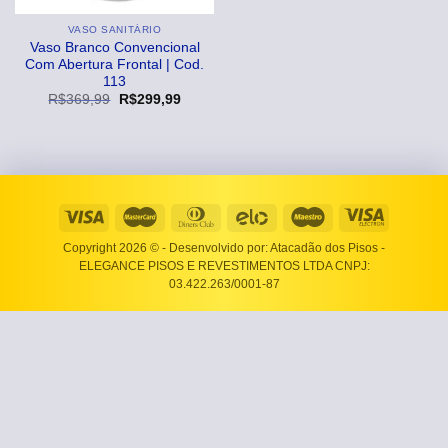
VASO SANITÁRIO
Vaso Branco Convencional
Com Abertura Frontal | Cod.
113
O
O
R$
369,99
R$
299,99
preço
preço
original
atual
era:
é:
R$369,99.
R$299,99.
Copyright 2026 ©
- Desenvolvido por: Atacadão dos Pisos -
ELEGANCE PISOS E REVESTIMENTOS LTDA CNPJ:
03.422.263/0001-87