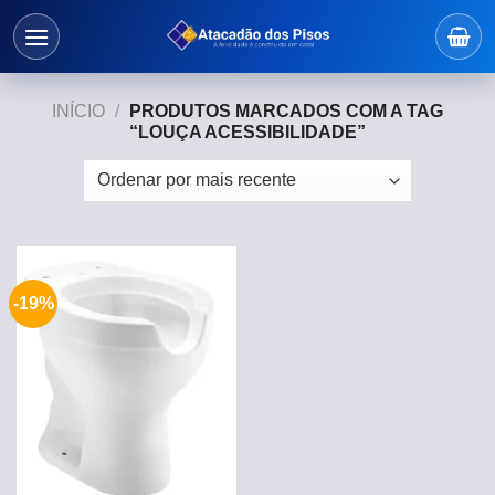
Skip
to
content
INÍCIO
/
PRODUTOS MARCADOS COM A TAG
“LOUÇA ACESSIBILIDADE”
-19%