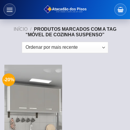
Skip
to
content
INÍCIO
/
PRODUTOS MARCADOS COM A TAG
“MÓVEL DE COZINHA SUSPENSO”
-20%