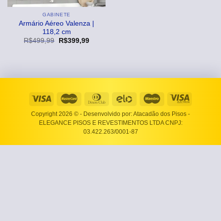
GABINETE
Armário Aéreo Valenza |
118,2 cm
O
O
R$
499,99
R$
399,99
preço
preço
original
atual
era:
é:
R$499,99.
R$399,99.
Copyright 2026 ©
- Desenvolvido por: Atacadão dos Pisos -
ELEGANCE PISOS E REVESTIMENTOS LTDA CNPJ:
03.422.263/0001-87