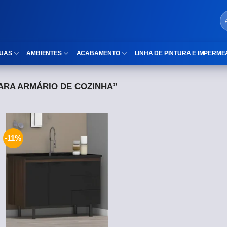
UAS
AMBIENTES
ACABAMENTO
LINHA DE PINTURA E IMPERME
ARA ARMÁRIO DE COZINHA”
LOCAIS DE USO
Cubas
ld)
⠀Área Interna
Nichos
⠀Área Externa
Vaso sanitário
-11%
TEXTURA
Gabinete MDF
⠀⠀Madeira
Gabinetes de vidro
⠀⠀Marmorizado
Duchas/Chuveiros
TAMANHOS
Acessórios para banheiro
⠀⠀27×1,10