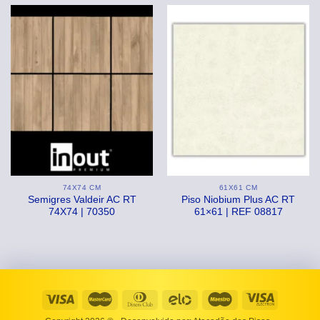
74X74 CM
61X61 CM
Semigres Valdeir AC RT
Piso Niobium Plus AC RT
74X74 | 70350
61×61 | REF 08817