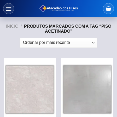
Skip
to
content
INÍCIO
/
PRODUTOS MARCADOS COM A TAG “PISO
ACETINADO”