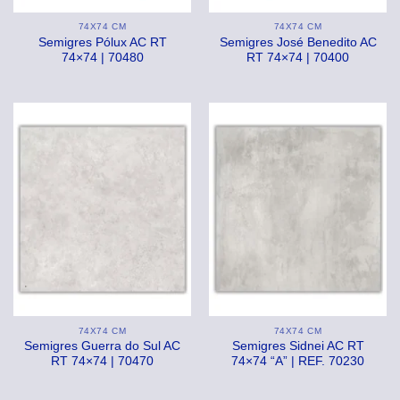
74X74 CM
74X74 CM
Semigres Pólux AC RT
Semigres José Benedito AC
74×74 | 70480
RT 74×74 | 70400
74X74 CM
74X74 CM
Semigres Guerra do Sul AC
Semigres Sidnei AC RT
RT 74×74 | 70470
74×74 “A” | REF. 70230