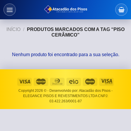
Skip
to
content
INÍCIO
/
PRODUTOS MARCADOS COM A TAG “PISO
CERÂMICO”
Nenhum produto foi encontrado para a sua seleção.
Copyright 2026 ©
- Desenvolvido por: Atacadão dos Pisos -
ELEGANCE PISOS E REVESTIMENTOS LTDA CNPJ:
03.422.263/0001-87