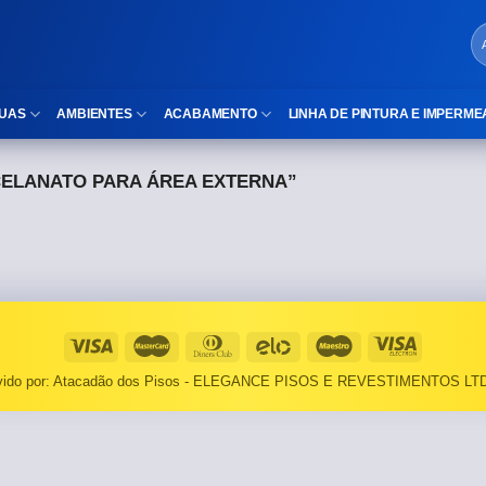
UAS
AMBIENTES
ACABAMENTO
LINHA DE PINTURA E IMPERME
ELANATO PARA ÁREA EXTERNA”
LOCAIS DE USO
Cubas
ld)
⠀Área Interna
Nichos
⠀Área Externa
Vaso sanitário
TEXTURA
Gabinete MDF
⠀⠀Madeira
Gabinetes de vidro
lvido por: Atacadão dos Pisos - ELEGANCE PISOS E REVESTIMENTOS LTD
⠀⠀Marmorizado
Duchas/Chuveiros
TAMANHOS
Acessórios para banheiro
⠀⠀27×1,10