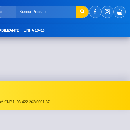
Pesquisar
por:
ABILIZANTE
LINHA 10×10
A CNPJ: 03.422.263/0001-87