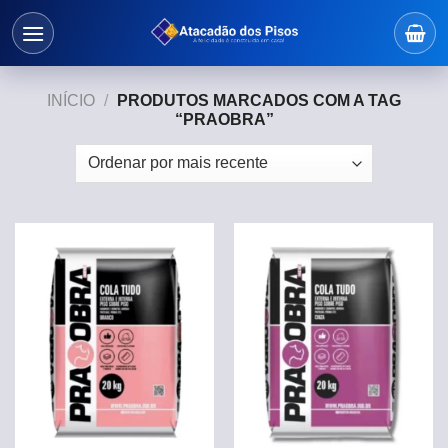
Skip
to
content
INÍCIO
/
PRODUTOS MARCADOS COM A TAG
“PRAOBRA”