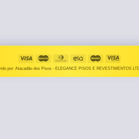
⠀⠀55×1,10
Basculantes
Janelas
pante
LOCAIS DE USO
Portas
⠀Área Interna
🟡 Pintura
⠀Área Externa
Tintas
TEXTURAS
Massa corrida
lvido por: Atacadão dos Pisos - ELEGANCE PISOS E REVESTIMENTOS LTD
⠀⠀Madeira
Impermeabilizantes
⠀⠀Decorado
TAMANHOS
Torneira
⠀⠀27×1,10
Pia/Cuba
⠀⠀55×1,10
Gabinete
🟡 Área de Serviço