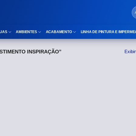
UAS
AMBIENTES
ACABAMENTO
LINHA DE PINTURA E IMPERME
STIMENTO INSPIRAÇÃO”
Exibi
LOCAIS DE USO
Cubas
ld)
⠀Área Interna
Nichos
⠀Área Externa
Vaso sanitário
TEXTURA
Gabinete MDF
⠀⠀Madeira
Gabinetes de vidro
⠀⠀Marmorizado
Duchas/Chuveiros
TAMANHOS
Acessórios para banheiro
⠀⠀27×1,10