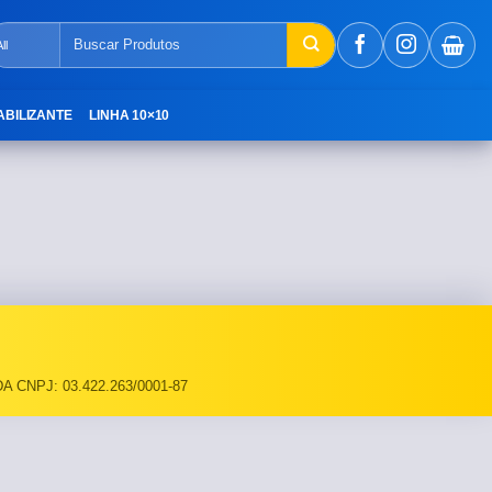
Pesquisar
por:
ABILIZANTE
LINHA 10×10
A CNPJ: 03.422.263/0001-87