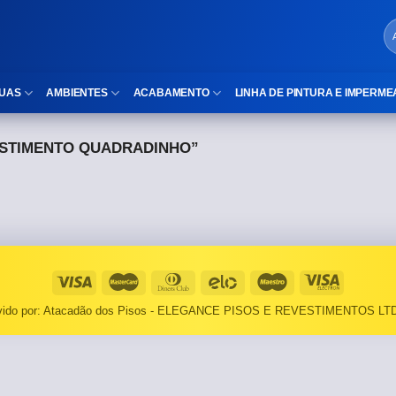
UAS
AMBIENTES
ACABAMENTO
LINHA DE PINTURA E IMPERME
STIMENTO QUADRADINHO”
LOCAIS DE USO
Cubas
ld)
⠀Área Interna
Nichos
⠀Área Externa
Vaso sanitário
TEXTURA
Gabinete MDF
⠀⠀Madeira
Gabinetes de vidro
lvido por: Atacadão dos Pisos - ELEGANCE PISOS E REVESTIMENTOS LTD
⠀⠀Marmorizado
Duchas/Chuveiros
TAMANHOS
Acessórios para banheiro
⠀⠀27×1,10