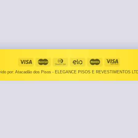
⠀⠀55×1,10
Basculantes
Janelas
pante
LOCAIS DE USO
Portas
⠀Área Interna
🟡 Pintura
⠀Área Externa
Tintas
TEXTURAS
Massa corrida
lvido por: Atacadão dos Pisos - ELEGANCE PISOS E REVESTIMENTOS LTD
⠀⠀Madeira
Impermeabilizantes
⠀⠀Decorado
TAMANHOS
Torneira
⠀⠀27×1,10
Pia/Cuba
⠀⠀55×1,10
Gabinete
🟡 Área de Serviço