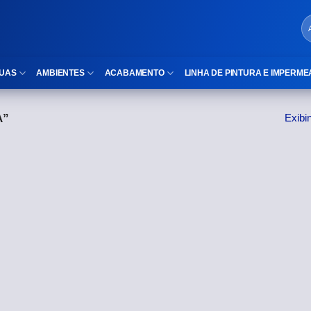
UAS
AMBIENTES
ACABAMENTO
LINHA DE PINTURA E IMPERME
A”
Exibi
LOCAIS DE USO
Cubas
ld)
⠀Área Interna
Nichos
⠀Área Externa
Vaso sanitário
TEXTURA
Gabinete MDF
⠀⠀Madeira
Gabinetes de vidro
⠀⠀Marmorizado
Duchas/Chuveiros
TAMANHOS
Acessórios para banheiro
⠀⠀27×1,10