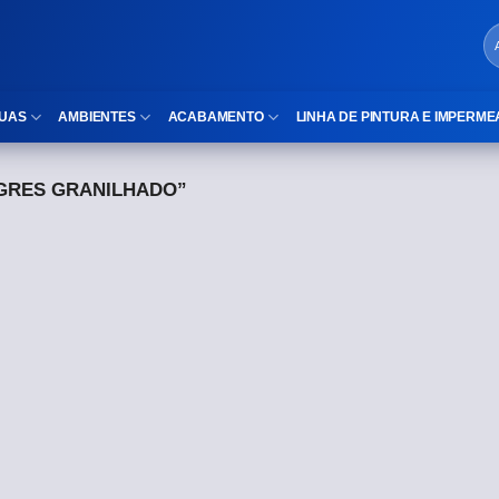
UAS
AMBIENTES
ACABAMENTO
LINHA DE PINTURA E IMPERME
GRES GRANILHADO”
LOCAIS DE USO
Cubas
ld)
⠀Área Interna
Nichos
⠀Área Externa
Vaso sanitário
TEXTURA
Gabinete MDF
⠀⠀Madeira
Gabinetes de vidro
⠀⠀Marmorizado
Duchas/Chuveiros
TAMANHOS
Acessórios para banheiro
⠀⠀27×1,10