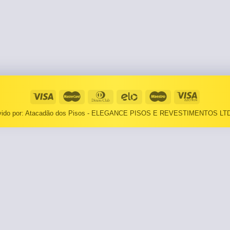
⠀⠀55×1,10
Basculantes
Janelas
pante
LOCAIS DE USO
Portas
⠀Área Interna
🟡 Pintura
⠀Área Externa
Tintas
TEXTURAS
Massa corrida
lvido por: Atacadão dos Pisos - ELEGANCE PISOS E REVESTIMENTOS LTD
⠀⠀Madeira
Impermeabilizantes
⠀⠀Decorado
TAMANHOS
Torneira
⠀⠀27×1,10
Pia/Cuba
⠀⠀55×1,10
Gabinete
🟡 Área de Serviço