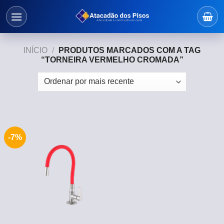
Skip
to
content
INÍCIO
/
PRODUTOS MARCADOS COM A TAG
“TORNEIRA VERMELHO CROMADA”
-7%