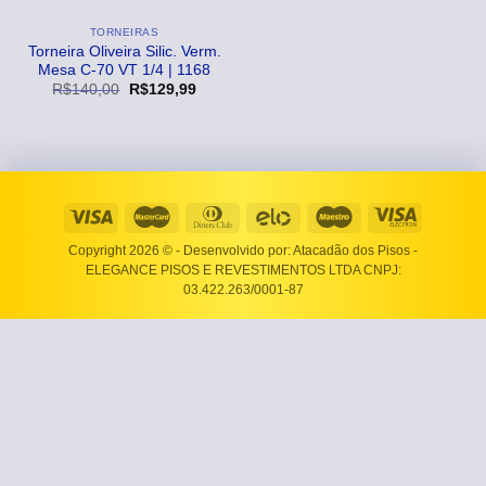
TORNEIRAS
Torneira Oliveira Silic. Verm.
Mesa C-70 VT 1/4 | 1168
O
O
R$
140,00
R$
129,99
preço
preço
original
atual
era:
é:
R$140,00.
R$129,99.
Copyright 2026 ©
- Desenvolvido por: Atacadão dos Pisos -
ELEGANCE PISOS E REVESTIMENTOS LTDA CNPJ:
03.422.263/0001-87