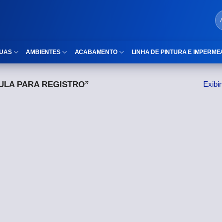
UAS
AMBIENTES
ACABAMENTO
LINHA DE PINTURA E IMPERME
LA PARA REGISTRO”
Exibi
LOCAIS DE USO
Cubas
ld)
⠀Área Interna
Nichos
⠀Área Externa
Vaso sanitário
TEXTURA
Gabinete MDF
⠀⠀Madeira
Gabinetes de vidro
⠀⠀Marmorizado
Duchas/Chuveiros
TAMANHOS
Acessórios para banheiro
⠀⠀27×1,10