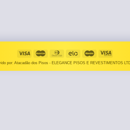
⠀⠀55×1,10
Basculantes
Janelas
pante
LOCAIS DE USO
Portas
⠀Área Interna
🟡 Pintura
⠀Área Externa
Tintas
TEXTURAS
Massa corrida
lvido por: Atacadão dos Pisos - ELEGANCE PISOS E REVESTIMENTOS LTD
⠀⠀Madeira
Impermeabilizantes
⠀⠀Decorado
TAMANHOS
Torneira
⠀⠀27×1,10
Pia/Cuba
⠀⠀55×1,10
Gabinete
🟡 Área de Serviço