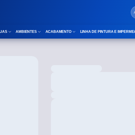
UAS
AMBIENTES
ACABAMENTO
LINHA DE PINTURA E IMPERME
LOCAIS DE USO
Cubas
ld)
⠀Área Interna
Nichos
⠀Área Externa
Vaso sanitário
TEXTURA
Gabinete MDF
⠀⠀Madeira
Gabinetes de vidro
⠀⠀Marmorizado
Duchas/Chuveiros
TAMANHOS
Acessórios para banheiro
⠀⠀27×1,10