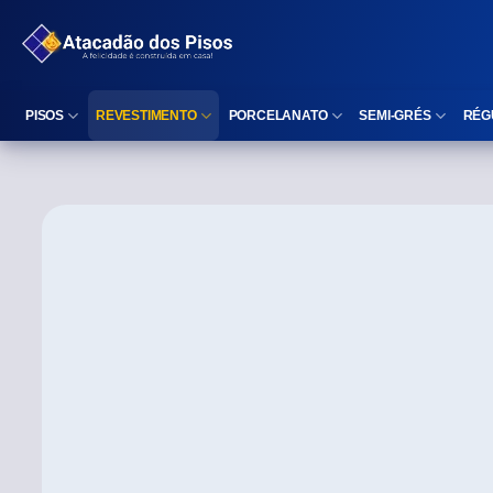
PISOS
REVESTIMENTO
PORCELANATO
SEMI-GRÉS
RÉG
Reta (Retificado)
Listelo
Reta (Retificado)
Reta (Retificado)
Arredondada (Bold)
Rodapé
Arredondada (Bold)
Arredondada (Bo
⠀
Faixa Decorativa
⠀
Área interna
Área interna
Área interna
Área externa
Reta (Retificado)
Área externa
Área externa
Arredondada (Bold)
Brilhante
Polido
Polido