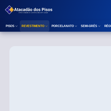
PISOS
REVESTIMENTO
PORCELANATO
SEMI-GRÉS
RÉG
Reta (Retificado)
Listelo
Reta (Retificado)
Reta (Retificado)
Arredondada (Bold)
Rodapé
Arredondada (Bold)
Arredondada (Bo
⠀
Faixa Decorativa
⠀
Área interna
Área interna
Área interna
Área externa
Reta (Retificado)
Área externa
Área externa
Arredondada (Bold)
Brilhante
Polido
Polido