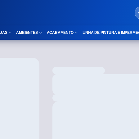
UAS
AMBIENTES
ACABAMENTO
LINHA DE PINTURA E IMPERME
LOCAIS DE USO
Cubas
ld)
⠀Área Interna
Nichos
⠀Área Externa
Vaso sanitário
TEXTURA
Gabinete MDF
⠀⠀Madeira
Gabinetes de vidro
⠀⠀Marmorizado
Duchas/Chuveiros
TAMANHOS
Acessórios para banheiro
⠀⠀27×1,10