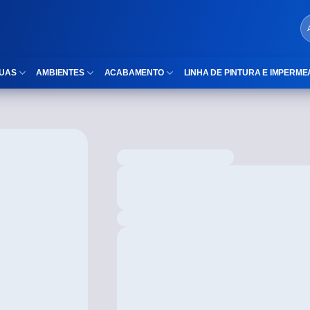
UAS
AMBIENTES
ACABAMENTO
LINHA DE PINTURA E IMPERME
LOCAIS DE USO
Cubas
ld)
⠀Área Interna
Nichos
⠀Área Externa
Vaso sanitário
TEXTURA
Gabinete MDF
⠀⠀Madeira
Gabinetes de vidro
⠀⠀Marmorizado
Duchas/Chuveiros
TAMANHOS
Acessórios para banheiro
⠀⠀27×1,10