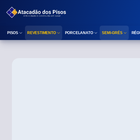
PISOS
REVESTIMENTO
PORCELANATO
SEMI-GRÉS
RÉG
Reta (Retificado)
Listelo
Reta (Retificado)
Reta (Retificado)
Arredondada (Bold)
Rodapé
Arredondada (Bold)
Arredondada (Bo
⠀
Faixa Decorativa
⠀
Área interna
Área interna
Área interna
Área externa
Reta (Retificado)
Área externa
Área externa
Arredondada (Bold)
Brilhante
Polido
Polido