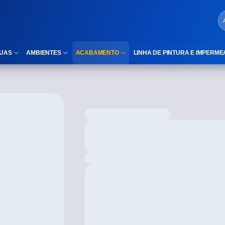
UAS
AMBIENTES
ACABAMENTO
LINHA DE PINTURA E IMPERME
LOCAIS DE USO
Cubas
ld)
⠀Área Interna
Nichos
⠀Área Externa
Vaso sanitário
TEXTURA
Gabinete MDF
⠀⠀Madeira
Gabinetes de vidro
⠀⠀Marmorizado
Duchas/Chuveiros
TAMANHOS
Acessórios para banheiro
⠀⠀27×1,10