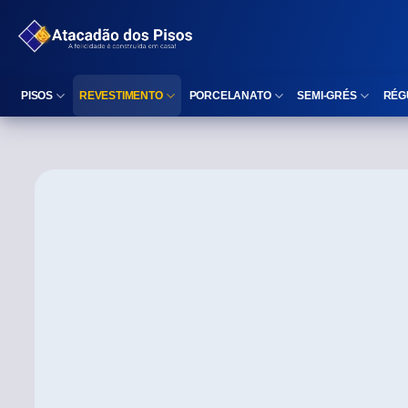
PISOS
REVESTIMENTO
PORCELANATO
SEMI-GRÉS
RÉG
Reta (Retificado)
Listelo
Reta (Retificado)
Reta (Retificado)
Arredondada (Bold)
Rodapé
Arredondada (Bold)
Arredondada (Bo
⠀
Faixa Decorativa
⠀
Área interna
Área interna
Área interna
Área externa
Reta (Retificado)
Área externa
Área externa
Arredondada (Bold)
Brilhante
Polido
Polido