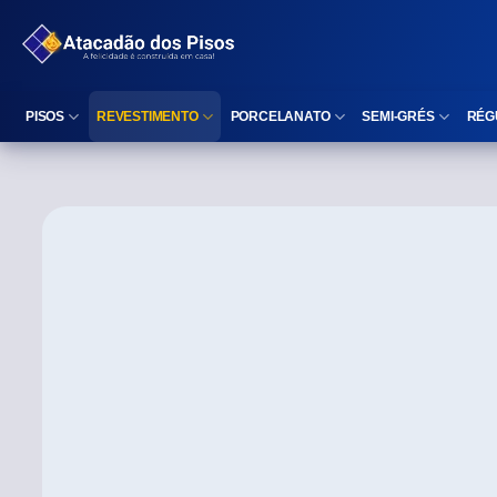
PISOS
REVESTIMENTO
PORCELANATO
SEMI-GRÉS
RÉG
Reta (Retificado)
Listelo
Reta (Retificado)
Reta (Retificado)
Arredondada (Bold)
Rodapé
Arredondada (Bold)
Arredondada (Bo
⠀
Faixa Decorativa
⠀
Área interna
Área interna
Área interna
Área externa
Reta (Retificado)
Área externa
Área externa
Arredondada (Bold)
Brilhante
Polido
Polido