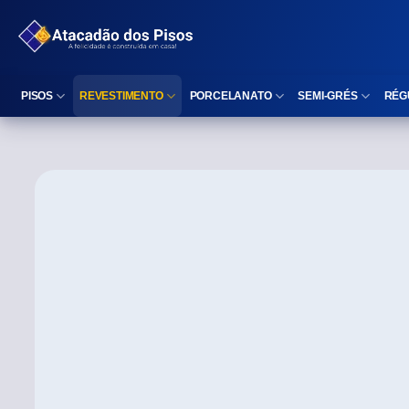
PISOS
REVESTIMENTO
PORCELANATO
SEMI-GRÉS
RÉG
Reta (Retificado)
Listelo
Reta (Retificado)
Reta (Retificado)
Arredondada (Bold)
Rodapé
Arredondada (Bold)
Arredondada (Bo
⠀
Faixa Decorativa
⠀
Área interna
Área interna
Área interna
Área externa
Reta (Retificado)
Área externa
Área externa
Arredondada (Bold)
Brilhante
Polido
Polido