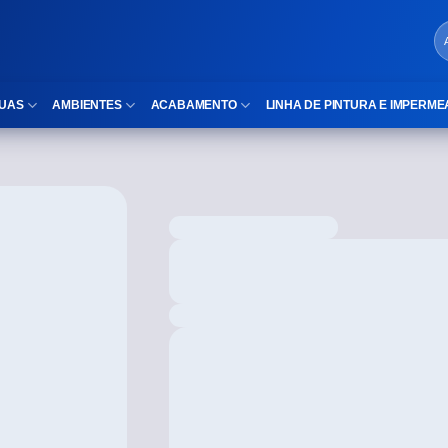
UAS
AMBIENTES
ACABAMENTO
LINHA DE PINTURA E IMPERME
LOCAIS DE USO
Cubas
ld)
⠀Área Interna
Nichos
⠀Área Externa
Vaso sanitário
TEXTURA
Gabinete MDF
⠀⠀Madeira
Gabinetes de vidro
⠀⠀Marmorizado
Duchas/Chuveiros
TAMANHOS
Acessórios para banheiro
⠀⠀27×1,10