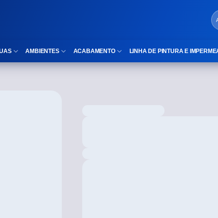
UAS
AMBIENTES
ACABAMENTO
LINHA DE PINTURA E IMPERME
LOCAIS DE USO
Cubas
ld)
⠀Área Interna
Nichos
⠀Área Externa
Vaso sanitário
TEXTURA
Gabinete MDF
⠀⠀Madeira
Gabinetes de vidro
⠀⠀Marmorizado
Duchas/Chuveiros
TAMANHOS
Acessórios para banheiro
⠀⠀27×1,10