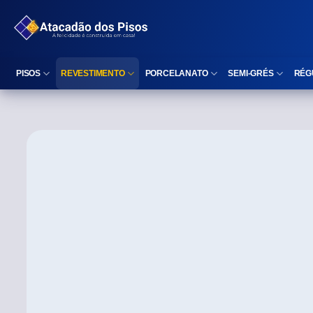
PISOS
REVESTIMENTO
PORCELANATO
SEMI-GRÉS
RÉG
Reta (Retificado)
Listelo
Reta (Retificado)
Reta (Retificado)
Arredondada (Bold)
Rodapé
Arredondada (Bold)
Arredondada (Bo
⠀
Faixa Decorativa
⠀
Área interna
Área interna
Área interna
Área externa
Reta (Retificado)
Área externa
Área externa
Arredondada (Bold)
Brilhante
Polido
Polido