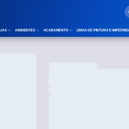
UAS
AMBIENTES
ACABAMENTO
LINHA DE PINTURA E IMPERME
LOCAIS DE USO
Cubas
ld)
⠀Área Interna
Nichos
⠀Área Externa
Vaso sanitário
TEXTURA
Gabinete MDF
⠀⠀Madeira
Gabinetes de vidro
⠀⠀Marmorizado
Duchas/Chuveiros
TAMANHOS
Acessórios para banheiro
⠀⠀27×1,10