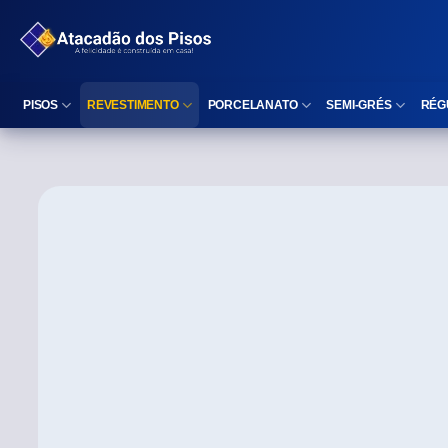
PISOS
REVESTIMENTO
PORCELANATO
SEMI-GRÉS
RÉG
Reta (Retificado)
Listelo
Reta (Retificado)
Reta (Retificado)
Arredondada (Bold)
Rodapé
Arredondada (Bold)
Arredondada (Bo
⠀
Faixa Decorativa
⠀
Área interna
Área interna
Área interna
Área externa
Reta (Retificado)
Área externa
Área externa
Arredondada (Bold)
Brilhante
Polido
Polido