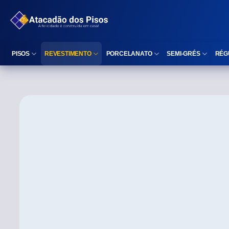
PISOS
REVESTIMENTO
PORCELANATO
SEMI-GRÉS
RÉG
Reta (Retificado)
Listelo
Reta (Retificado)
Reta (Retificado)
Arredondada (Bold)
Rodapé
Arredondada (Bold)
Arredondada (Bo
⠀
Faixa Decorativa
⠀
Área interna
Área interna
Área interna
Área externa
Reta (Retificado)
Área externa
Área externa
Arredondada (Bold)
Brilhante
Polido
Polido