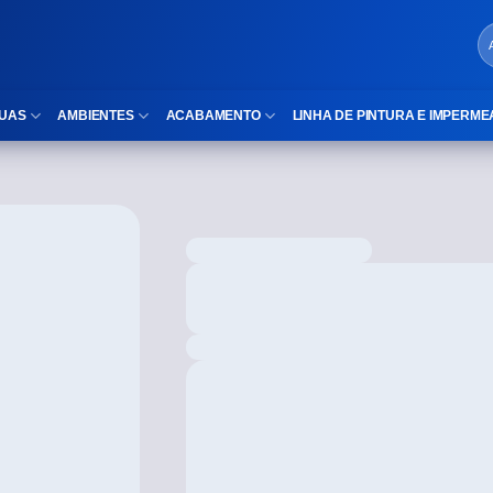
UAS
AMBIENTES
ACABAMENTO
LINHA DE PINTURA E IMPERME
LOCAIS DE USO
Cubas
ld)
⠀Área Interna
Nichos
⠀Área Externa
Vaso sanitário
TEXTURA
Gabinete MDF
⠀⠀Madeira
Gabinetes de vidro
⠀⠀Marmorizado
Duchas/Chuveiros
TAMANHOS
Acessórios para banheiro
⠀⠀27×1,10