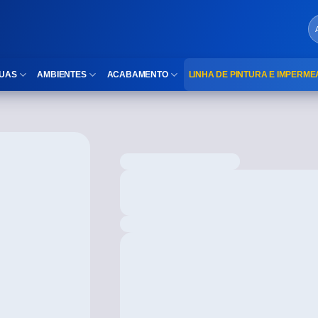
UAS
AMBIENTES
ACABAMENTO
LINHA DE PINTURA E IMPERME
LOCAIS DE USO
Cubas
ld)
⠀Área Interna
Nichos
⠀Área Externa
Vaso sanitário
TEXTURA
Gabinete MDF
⠀⠀Madeira
Gabinetes de vidro
⠀⠀Marmorizado
Duchas/Chuveiros
TAMANHOS
Acessórios para banheiro
⠀⠀27×1,10