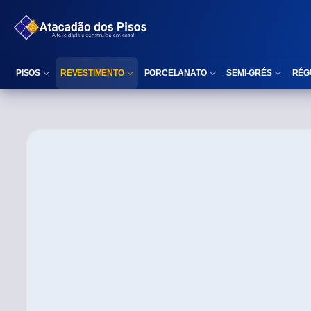
PISOS
REVESTIMENTO
PORCELANATO
SEMI-GRÉS
RÉG
Reta (Retificado)
Listelo
Reta (Retificado)
Reta (Retificado)
Arredondada (Bold)
Rodapé
Arredondada (Bold)
Arredondada (Bo
⠀
Faixa Decorativa
⠀
Área interna
Área interna
Área interna
Área externa
Reta (Retificado)
Área externa
Área externa
Arredondada (Bold)
Brilhante
Polido
Polido