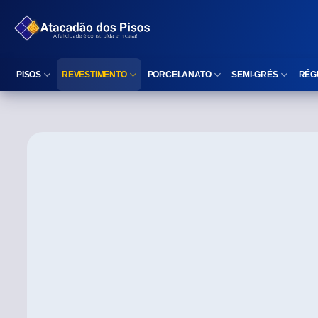
PISOS
REVESTIMENTO
PORCELANATO
SEMI-GRÉS
RÉG
Reta (Retificado)
Listelo
Reta (Retificado)
Reta (Retificado)
Arredondada (Bold)
Rodapé
Arredondada (Bold)
Arredondada (Bo
⠀
Faixa Decorativa
⠀
Área interna
Área interna
Área interna
Área externa
Reta (Retificado)
Área externa
Área externa
Arredondada (Bold)
Brilhante
Polido
Polido