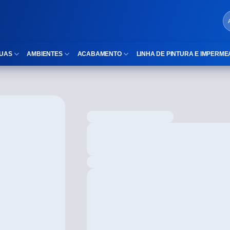
UAS
AMBIENTES
ACABAMENTO
LINHA DE PINTURA E IMPERME
LOCAIS DE USO
Cubas
ld)
⠀Área Interna
Nichos
⠀Área Externa
Vaso sanitário
TEXTURA
Gabinete MDF
⠀⠀Madeira
Gabinetes de vidro
⠀⠀Marmorizado
Duchas/Chuveiros
TAMANHOS
Acessórios para banheiro
⠀⠀27×1,10